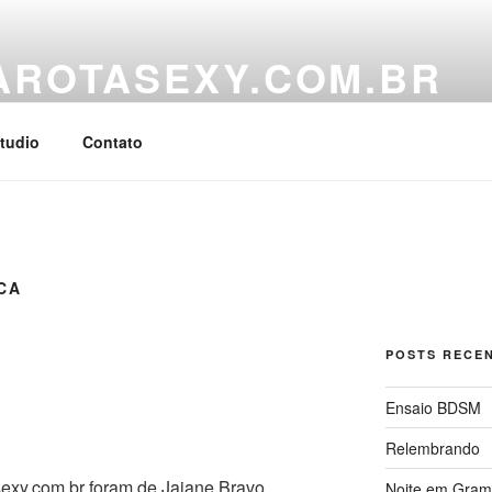
AROTASEXY.COM.BR
r Fine Pictures
tudio
Contato
CA
POSTS RECE
Ensaio BDSM
Relembrando
sexy.com.br foram de Jaiane Bravo
Noite em Gra