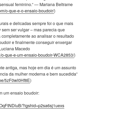
 sensual feminino.” — Mariana Beltrame
om/o-que-e-o-ensaio-boudoir/
)
urais e delicadas sempre foi o que mais
xy sem ser vulgar – mas parecia que
completamente ao analisar o resultado
boudoir e finalmente conseguir enxergar
— Luciana Macedo
og/o-que-e-um-ensaio-boudoir-WCA2853/
)
ante antiga, mas hoje em dia é um assunto
ência da mulher moderna e bem sucedida”
u.be/5zF0wl0Hf8E
)
em um ensaio boudoir:
BxOqFtNDluB/?igshid=p2sa6sj1uexs