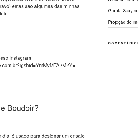
ravo) estas são algumas das minhas
Garota Sexy no
delo:
Projeção de im
COMENTÁRIO
nosso Instagram
sexy.com.br?igshid=YmMyMTA2M2Y=
de Boudoir?
m dia, é usado para designar um ensaio