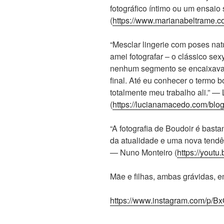
fotográfico íntimo ou um ensaio
(
https://www.marianabeltrame.c
“Mesclar lingerie com poses nat
amei fotografar – o clássico se
nenhum segmento se encaixava 
final. Até eu conhecer o termo 
totalmente meu trabalho ali.” 
(
https://lucianamacedo.com/bl
“A fotografia de Boudoir é bast
da atualidade e uma nova tend
— Nuno Monteiro (
https://yout
Mãe e filhas, ambas grávidas, 
https://www.instagram.com/p/