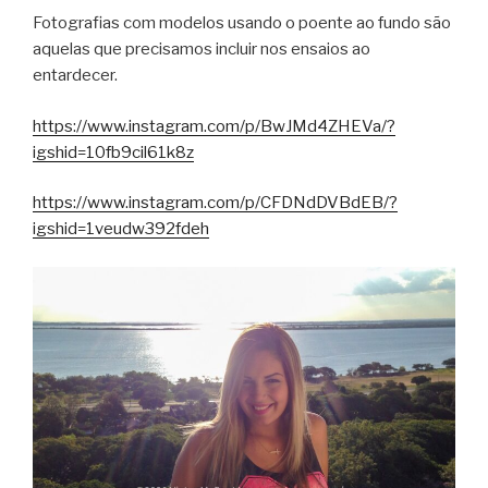
Fotografias com modelos usando o poente ao fundo são
aquelas que precisamos incluir nos ensaios ao
entardecer.
https://www.instagram.com/p/BwJMd4ZHEVa/?
igshid=10fb9cil61k8z
https://www.instagram.com/p/CFDNdDVBdEB/?
igshid=1veudw392fdeh